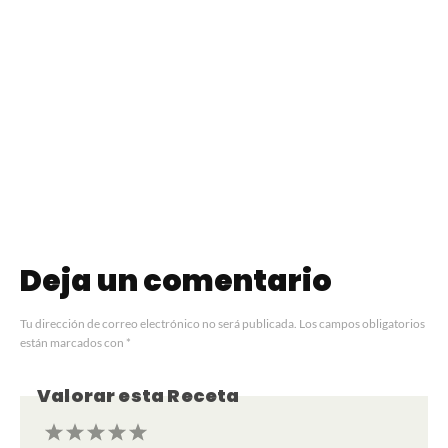
Pasta con Hongos
Fideos Caseros
Deja un comentario
Tu dirección de correo electrónico no será publicada.
Los campos obligatorios
están marcados con
*
Valorar esta Receta