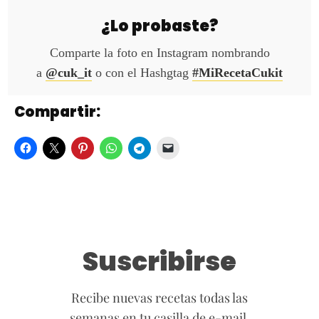
¿Lo probaste?
Comparte la foto en Instagram nombrando
a
@cuk_it
o con el Hashgtag
#MiRecetaCukit
Compartir:
Suscribirse
Recibe nuevas recetas todas las
semanas en tu casilla de e-mail.