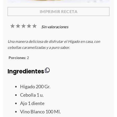
IMPRIMIR RECETA
1
2
3
4
5
Sin valoraciones
E
E
E
E
E
Una manera deliciosa de disfrutar el Hígado en casa, con
s
s
s
s
s
cebollas caramelizadas y a puro sabor.
t
t
t
t
t
Porciones:
2
r
r
r
r
r
Ingredientes
e
e
e
e
e
Hígado 200 Gr.
l
l
l
l
l
Cebolla
1
u.
Ajo
1
diente
l
l
l
l
l
Vino Blanco
100
Ml.