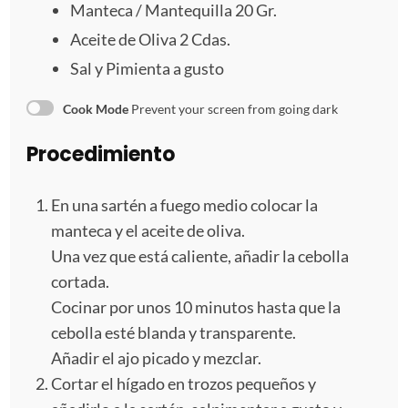
a
a
a
a
a
Manteca / Mantequilla 20 Gr.
s
s
s
s
Aceite de Oliva 2 Cdas.
Sal y Pimienta a gusto
Cook Mode
Prevent your screen from going dark
Procedimiento
En una sartén a fuego medio colocar la
manteca y el aceite de oliva.
Una vez que está caliente, añadir la cebolla
cortada.
Cocinar por unos 10 minutos hasta que la
cebolla esté blanda y transparente.
Añadir el ajo picado y mezclar.
Cortar el hígado en trozos pequeños y