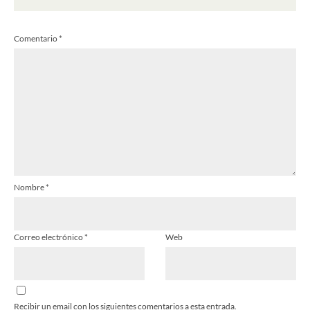
1
2
3
4
5
Comentario
*
Estrella
Estrellas
Estrellas
Estrellas
Estrellas
Nombre
*
Correo electrónico
*
Web
Recibir un email con los siguientes comentarios a esta entrada.