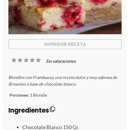
IMPRIMIR RECETA
1
2
3
4
5
Sin valoraciones
E
E
E
E
E
Blondies con Frambuesa, una receta dulce y muy sabrosa de
s
s
s
s
s
Brownies a base de chocolate blanco.
t
t
t
t
t
Porciones:
1 Blondie
r
r
r
r
r
Ingredientes
e
e
e
e
e
Chocolate Blanco
150
Gr.