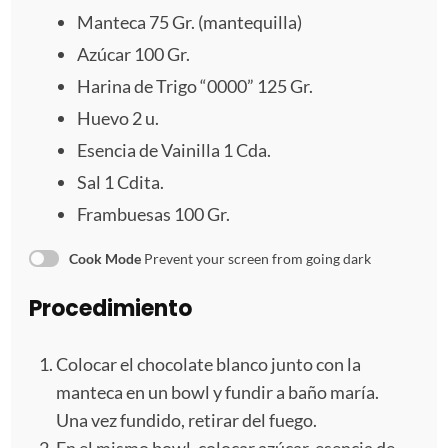
l
l
l
l
l
Manteca
75
Gr. (mantequilla)
Azúcar 100 Gr.
l
l
l
l
l
Harina de Trigo “0000” 125 Gr.
a
a
a
a
a
Huevo
2
u.
s
s
s
s
Esencia de Vainilla 1 Cda.
Sal
1
Cdita.
Frambuesas
100
Gr.
Cook Mode
Prevent your screen from going dark
Procedimiento
Colocar el chocolate blanco junto con la
manteca en un bowl y fundir a baño maría.
Una vez fundido, retirar del fuego.