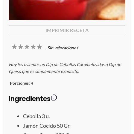
IMPRIMIR RECETA
1
2
3
4
5
Sin valoraciones
E
E
E
E
E
Hoy les traemos un Dip de Cebollas Caramelizadas o Dip de
s
s
s
s
s
Queso que es simplemente exquisito.
t
t
t
t
t
Porciones:
4
r
r
r
r
r
Ingredientes
e
e
e
e
e
Cebolla
3
u.
l
l
l
l
l
Jamón Cocido 50 Gr.