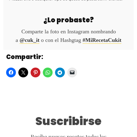
¿Lo probaste?
Comparte la foto en Instagram nombrando
a
@cuk_it
o con el Hashgtag
#MiRecetaCukit
Compartir:
Suscribirse
Recibe nuevas recetas todas las