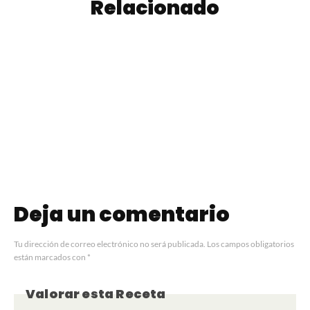
Relacionado
Pionono Dulce de
Sandwich de Miga
Chocolate
Deja un comentario
Tu dirección de correo electrónico no será publicada.
Los campos obligatorios
están marcados con
*
Valorar esta Receta