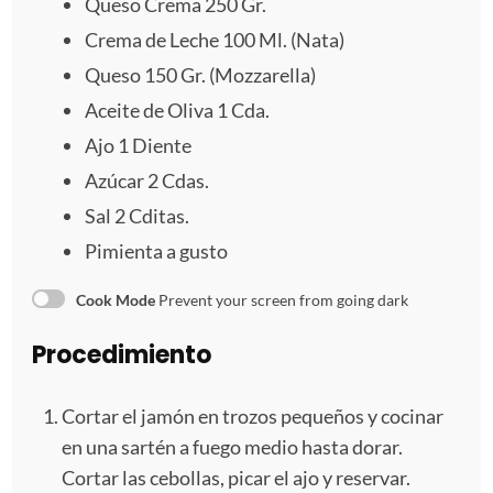
Queso Crema
250
Gr.
l
l
l
l
l
Crema de Leche 100 Ml. (Nata)
a
a
a
a
a
Queso
150
Gr. (Mozzarella)
s
s
s
s
Aceite de Oliva 1 Cda.
Ajo
1
Diente
Azúcar 2 Cdas.
Sal
2
Cditas.
Pimienta a gusto
Cook Mode
Prevent your screen from going dark
Procedimiento
Cortar el jamón en trozos pequeños y cocinar
en una sartén a fuego medio hasta dorar.
Cortar las cebollas, picar el ajo y reservar.