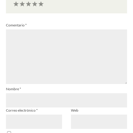
1
2
3
4
5
Comentario
*
Estrella
Estrellas
Estrellas
Estrellas
Estrellas
Nombre
*
Correo electrónico
*
Web