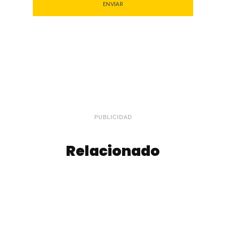
PUBLICIDAD
Relacionado
Milanesa
Nachos con Carne
Napolitana al
y Queso