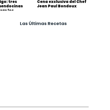
igo: tres
Cena exclusiva del Chef
mendocinas
Jean Paul Bondoux
rar los
ncuentros
Las Últimas Recetas
Focaccia 4 Quesos
Carne Desmechada
Calabaza al Horno con Queso
Salchichas Envueltas