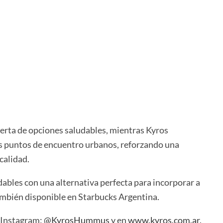
ferta de opciones saludables, mientras Kyros
es puntos de encuentro urbanos, reforzando una
calidad.
ables con una alternativa perfecta para incorporar a
ambién disponible en Starbucks Argentina.
u Instagram:
@KyrosHummus
y en
www.kyros.com.ar
.