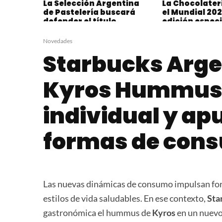
La Selección Argentina
La Chocolater
de Pastelería buscará
el Mundial 20
defender el título
edición especi
continental y clasificar
al Mundial 2027
Novedades
Starbucks Arg
Kyros Hummus 
individual y ap
formas de con
Las nuevas dinámicas de consumo impulsan form
estilos de vida saludables. En ese contexto,
Sta
gastronómica el hummus de
Kyros
en un nuevo 