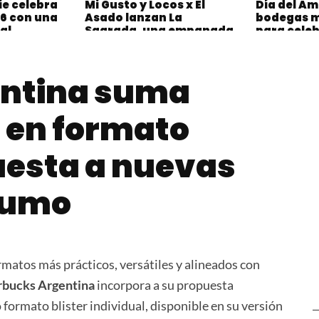
ie celebra
Mi Gusto y Locos x El
Día del Am
26 con una
Asado lanzan La
bodegas 
al
Sagrada, una empanada
para celeb
inspirada en la pasión
grandes e
mundialista
entina suma
en formato
uesta a nuevas
sumo
atos más prácticos, versátiles y alineados con
rbucks Argentina
incorpora a su propuesta
formato blister individual, disponible en su versión