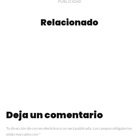
PUBLICIDAD
Relacionado
Preparen las
copas que ya
La Noche de las
llega la Buenos
Birrerías 2024
Aires COCKTAIL
WEEK
Deja un comentario
Tu dirección de correo electrónico no será publicada.
Los campos obligatorios
están marcados con
*