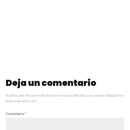
Establecimiento
Santa Ana
impulsa
MOTS, la nueva
MATEANDO en
productora de
Caminos y
Grupo Fabric que
Sabores y
apuesta por una
refuerza su
experiencia 360°
apuesta por la
para eventos
yerba mate
tradicional
Deja un comentario
Tu dirección de correo electrónico no será publicada.
Los campos obligatorios
están marcados con
*
Comentario
*