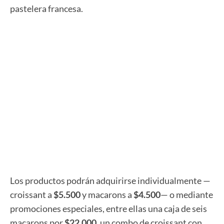
pastelera francesa.
Los productos podrán adquirirse individualmente —
croissant a
$5.500
y macarons a
$4.500
— o mediante
promociones especiales, entre ellas una caja de seis
macarons por
$22.000
, un combo de croissant con