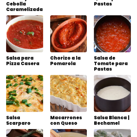
Cebolla
Pastas
Caramelizada
Salsa para
Chorizo a la
Salsa de
Pizza Casera
Pomarola
Tomate para
Pastas
Salsa
Macarrones
Salsa Blanca |
Scarparo
con Queso
Bechamel