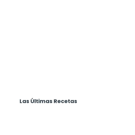
Las Últimas Recetas
Focaccia 4 Quesos