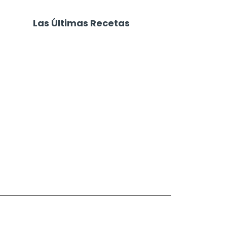
Las Últimas Recetas
Focaccia 4 Quesos
Carne Desmechada
Calabaza al Horno con Queso
Salchichas Envueltas