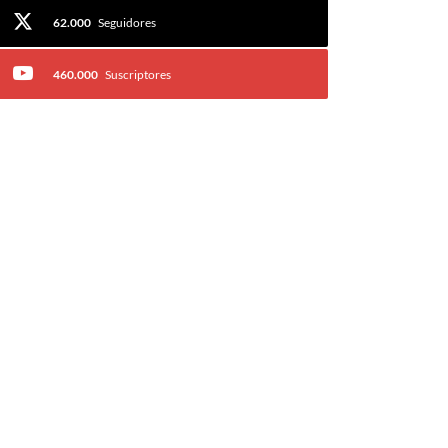
62.000
Seguidores
460.000
Suscriptores