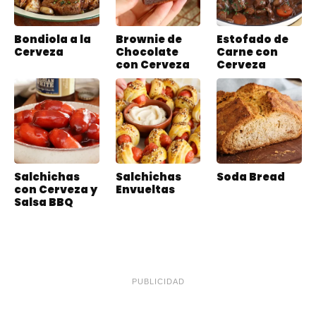
Bondiola a la
Brownie de
Estofado de
Cerveza
Chocolate
Carne con
con Cerveza
Cerveza
Salchichas
Salchichas
Soda Bread
con Cerveza y
Envueltas
Salsa BBQ
PUBLICIDAD