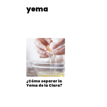
yema
¿Cómo separar la
Yema de la Clara?