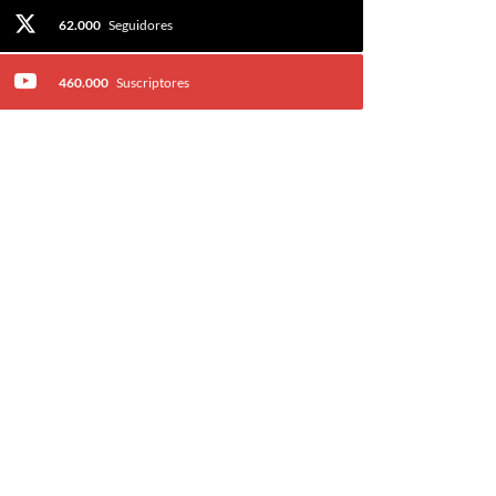
62.000
Seguidores
460.000
Suscriptores