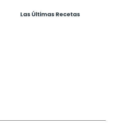
Las Últimas Recetas
Focaccia 4 Quesos
Carne Desmechada
Calabaza al Horno con Queso
Salchichas Envueltas