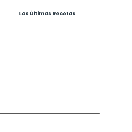
Las Últimas Recetas
Focaccia 4 Quesos
Carne Desmechada
Calabaza al Horno con Queso
Salchichas Envueltas