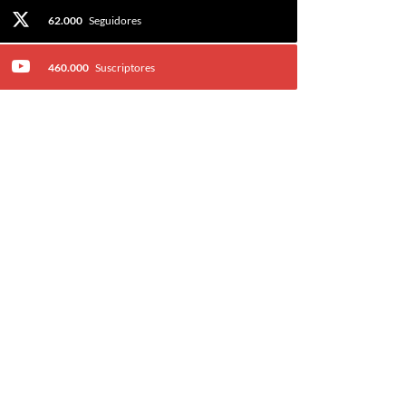
62.000
Seguidores
460.000
Suscriptores