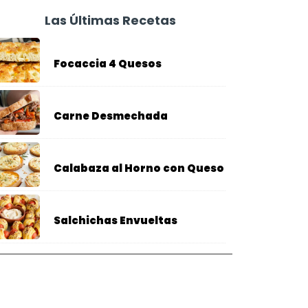
Las Últimas Recetas
Focaccia 4 Quesos
Carne Desmechada
Calabaza al Horno con Queso
Salchichas Envueltas