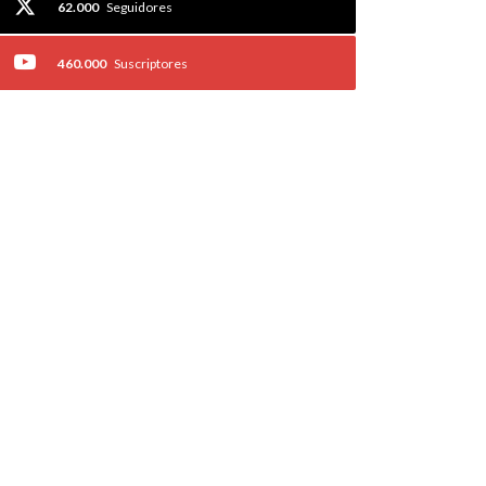
62.000
Seguidores
460.000
Suscriptores