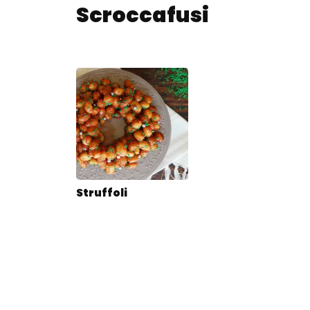
Scroccafusi
Struffoli