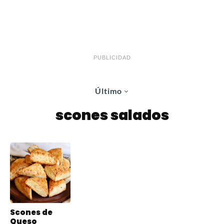
PUBLICIDAD
Último
scones salados
Scones de
Queso