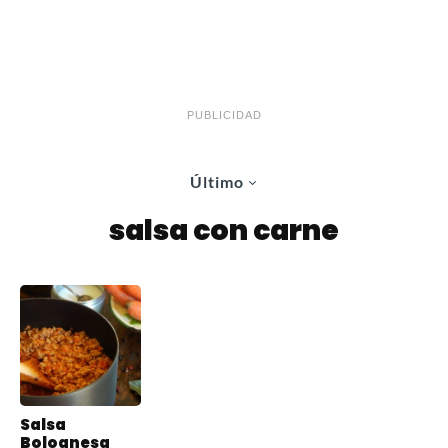
PUBLICIDAD
Último
salsa con carne
Salsa
Bolognesa