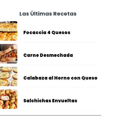
Las Últimas Recetas
Focaccia 4 Quesos
Carne Desmechada
Calabaza al Horno con Queso
Salchichas Envueltas