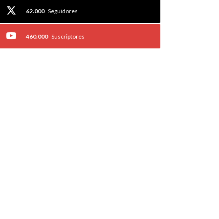
62.000
Seguidores
460.000
Suscriptores