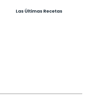
Las Últimas Recetas
Focaccia 4 Quesos
Carne Desmechada
Salchichas Envueltas
Waffles