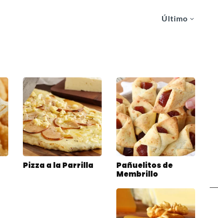
Último
Pizza a la Parrilla
Pañuelitos de
Membrillo