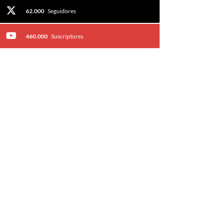
62.000
Seguidores
460.000
Suscriptores