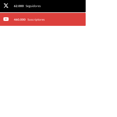
62.000
Seguidores
460.000
Suscriptores