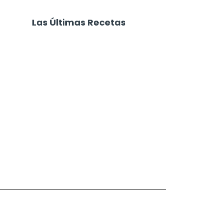
Las Últimas Recetas
Focaccia 4 Quesos
Carne Desmechada
Calabaza al Horno con Queso
Salchichas Envueltas