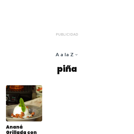
PUBLICIDAD
A a la Z
piña
Ananá
Grillada con