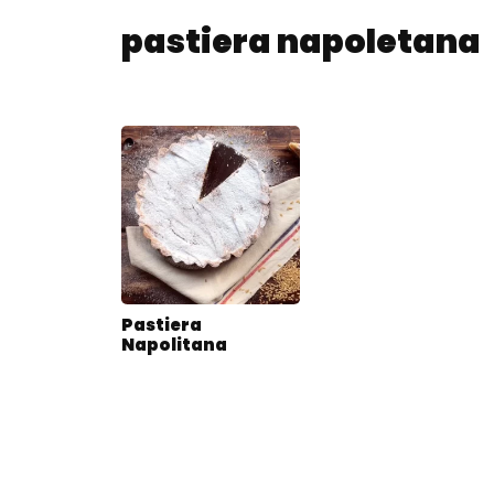
pastiera napoletana
Pastiera
Napolitana