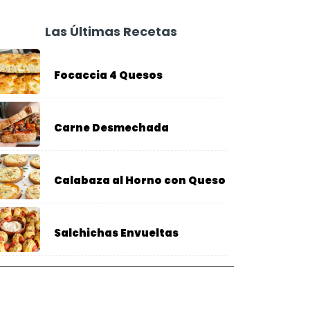
Las Últimas Recetas
Focaccia 4 Quesos
Carne Desmechada
Calabaza al Horno con Queso
Salchichas Envueltas