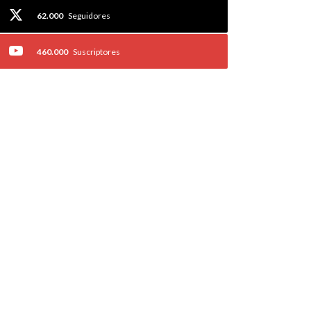
62.000
Seguidores
460.000
Suscriptores