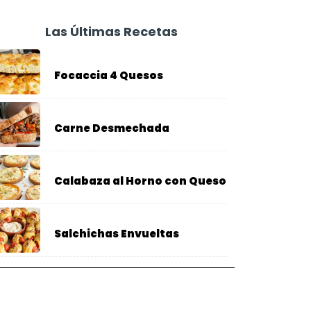
Las Últimas Recetas
Focaccia 4 Quesos
Carne Desmechada
Calabaza al Horno con Queso
Salchichas Envueltas