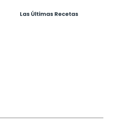
Las Últimas Recetas
Focaccia 4 Quesos
Carne Desmechada
Calabaza al Horno con Queso
Salchichas Envueltas