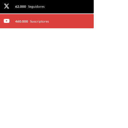
62.000
Seguidores
460.000
Suscriptores