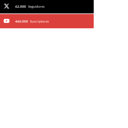
62.000
Seguidores
460.000
Suscriptores