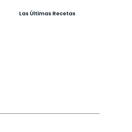
Las Últimas Recetas
Pastel de Papa con Jamón y
Queso
Focaccia 4 Quesos
Carne Desmechada
Calabaza al Horno con Queso