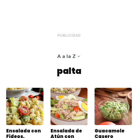
PUBLICIDAD
A a la Z
palta
Ensalada con
Ensalada de
Guacamole
Fideos,
Atún con
Casero