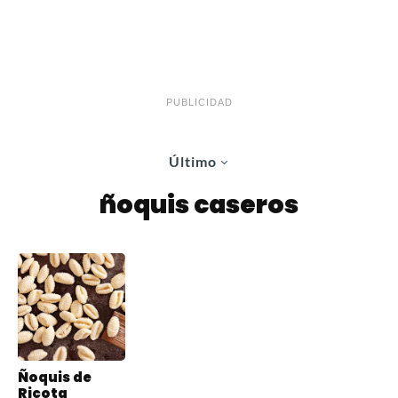
PUBLICIDAD
Último
ñoquis caseros
Ñoquis de
Ricota