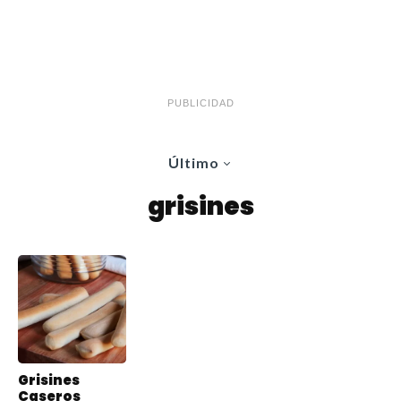
PUBLICIDAD
Último
grisines
Grisines
Caseros