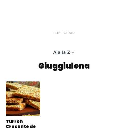
PUBLICIDAD
A a la Z
Giuggiulena
Turron
Crocante de