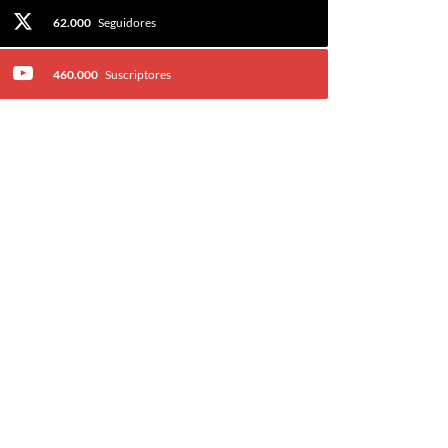
62.000
Seguidores
460.000
Suscriptores