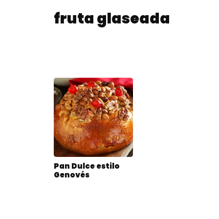
fruta glaseada
Pan Dulce estilo
Genovés