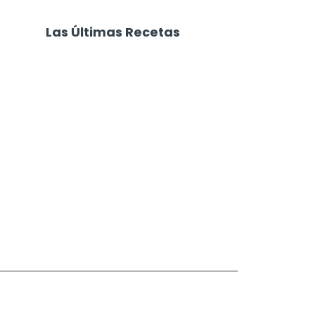
Las Últimas Recetas
Focaccia 4 Quesos
Carne Desmechada
Calabaza al Horno con Queso
Salchichas Envueltas