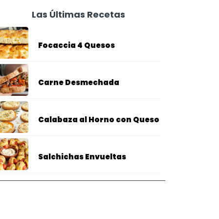
Las Últimas Recetas
Focaccia 4 Quesos
Carne Desmechada
Calabaza al Horno con Queso
Salchichas Envueltas