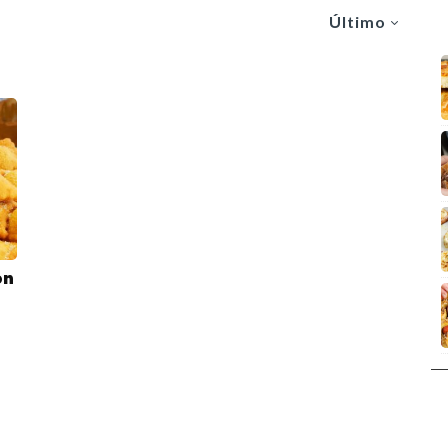
Último
on