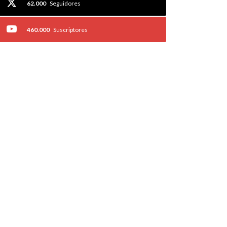
62.000
Seguidores
460.000
Suscriptores