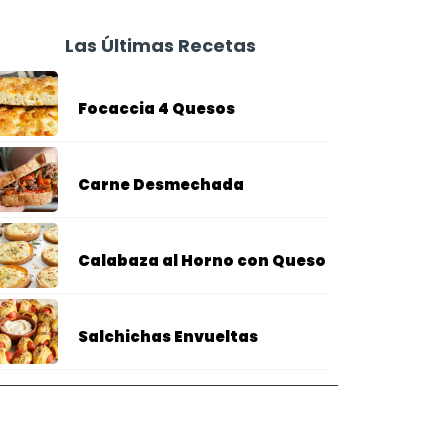
Las Últimas Recetas
Focaccia 4 Quesos
Carne Desmechada
Calabaza al Horno con Queso
Salchichas Envueltas