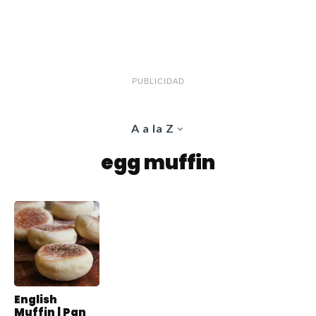
PUBLICIDAD
A a la Z
egg muffin
English
Muffin | Pan