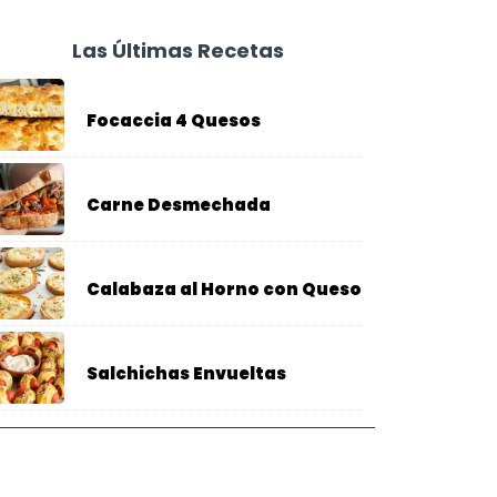
Las Últimas Recetas
Focaccia 4 Quesos
Carne Desmechada
Calabaza al Horno con Queso
Salchichas Envueltas