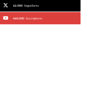
62.000
Seguidores
460.000
Suscriptores