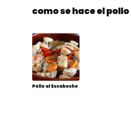
como se hace el pollo
Pollo al Escabeche