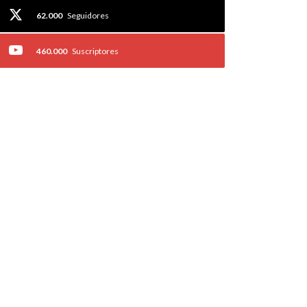
62.000
Seguidores
460.000
Suscriptores