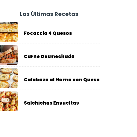
Las Últimas Recetas
Focaccia 4 Quesos
Carne Desmechada
Calabaza al Horno con Queso
Salchichas Envueltas