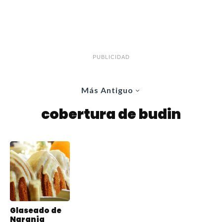
PUBLICIDAD
Más Antiguo
cobertura de budin
Glaseado de
Naranja