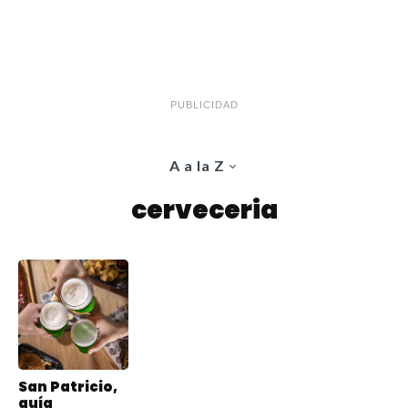
PUBLICIDAD
A a la Z
cerveceria
San Patricio,
guía