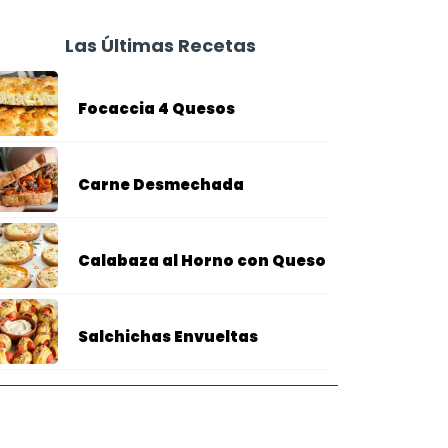
Las Últimas Recetas
Focaccia 4 Quesos
Carne Desmechada
Calabaza al Horno con Queso
Salchichas Envueltas