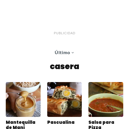
PUBLICIDAD
Último
casera
Mantequilla
Pascualina
Salsa para
de Maní
Pizza