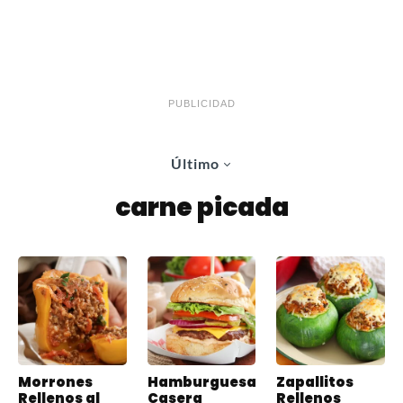
PUBLICIDAD
Último
carne picada
Morrones
Hamburguesa
Zapallitos
Rellenos al
Casera
Rellenos