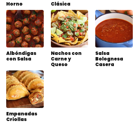
Horno
Clásica
Albóndigas
Nachos con
Salsa
con Salsa
Carne y
Bolognesa
Queso
Casera
Empanadas
Criollas