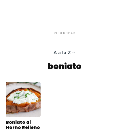
PUBLICIDAD
A a la Z
boniato
Boniato al
Horno Relleno