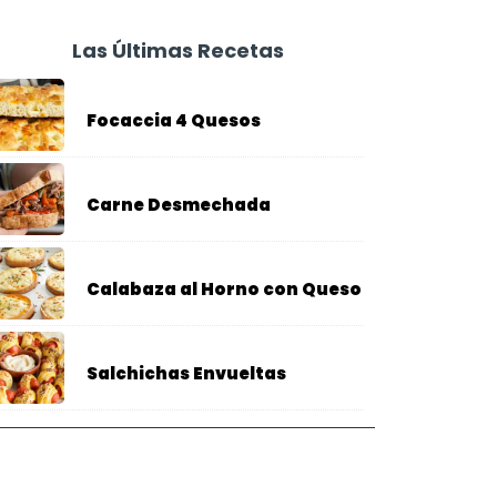
Las Últimas Recetas
Focaccia 4 Quesos
Carne Desmechada
Calabaza al Horno con Queso
Salchichas Envueltas