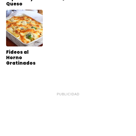
Queso
Fideos al
Horno
Gratinados
PUBLICIDAD