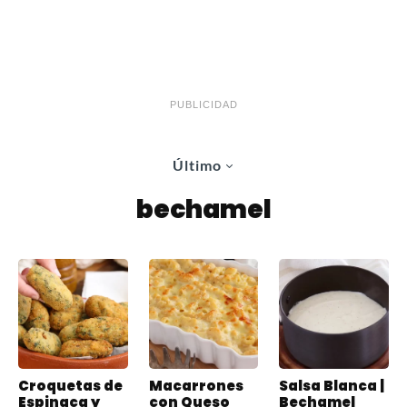
PUBLICIDAD
Último
bechamel
Croquetas de
Macarrones
Salsa Blanca |
Espinaca y
con Queso
Bechamel