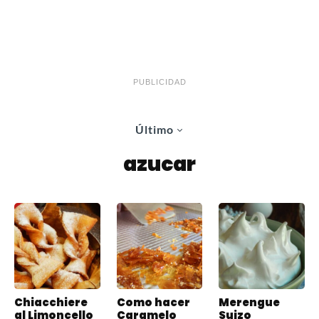
PUBLICIDAD
Último
azucar
Chiacchiere
Como hacer
Merengue
al Limoncello
Caramelo
Suizo