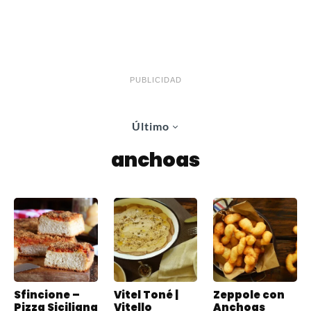
PUBLICIDAD
Último
anchoas
Sfincione –
Vitel Toné |
Zeppole con
Pizza Siciliana
Vitello
Anchoas