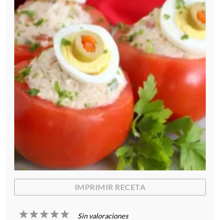
IMPRIMIR RECETA
1
2
3
4
5
Sin valoraciones