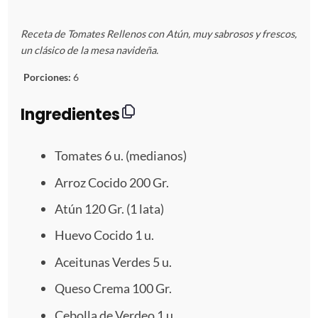
E
E
E
E
E
Receta de Tomates Rellenos con Atún, muy sabrosos y frescos,
s
s
s
s
s
un clásico de la mesa navideña.
t
t
t
t
t
Porciones:
6
r
r
r
r
r
Ingredientes
e
e
e
e
e
Tomates
6
u. (medianos)
l
l
l
l
l
Arroz Cocido
200
Gr.
l
l
l
l
l
Atún 120 Gr. (1 lata)
a
a
a
a
a
Huevo Cocido
1
u.
Aceitunas Verdes
5
u.
s
s
s
s
Queso Crema
100
Gr.
Cebolla de Verdeo 1 u.