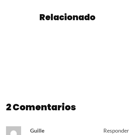
Relacionado
Budín de Vainilla
Ravioles de
con Chips de
Osobuco
Chocolate
2 Comentarios
Guille
Responder