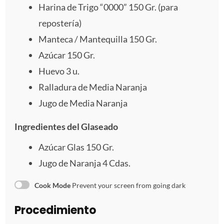
r
r
r
r
r
Harina de Trigo “0000” 150 Gr. (para
repostería)
e
e
e
e
e
Manteca / Mantequilla 150 Gr.
l
l
l
l
l
Azúcar 150 Gr.
l
l
Huevo
l
l
3
l
u.
Ralladura de Media Naranja
a
a
a
a
a
Jugo de Media Naranja
s
s
s
s
Ingredientes del Glaseado
Azúcar Glas 150 Gr.
Jugo de Naranja 4 Cdas.
Cook Mode
Prevent your screen from going dark
Procedimiento