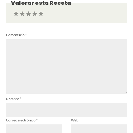
Valorar esta Receta
1
2
3
4
5
Comentario
*
Estrella
Estrellas
Estrellas
Estrellas
Estrellas
Nombre
*
Correo electrónico
*
Web