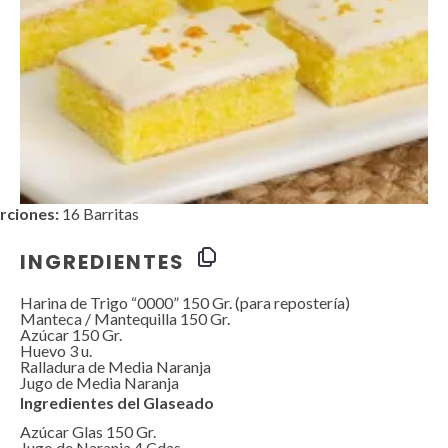
rciones:
16 Barritas
INGREDIENTES
Harina de Trigo “0000” 150 Gr. (para repostería)
Manteca / Mantequilla 150 Gr.
Azúcar 150 Gr.
Huevo
3
u.
Ralladura de Media Naranja
Jugo de Media Naranja
Ingredientes del Glaseado
Azúcar Glas 150 Gr.
Jugo de Naranja 4 Cdas.