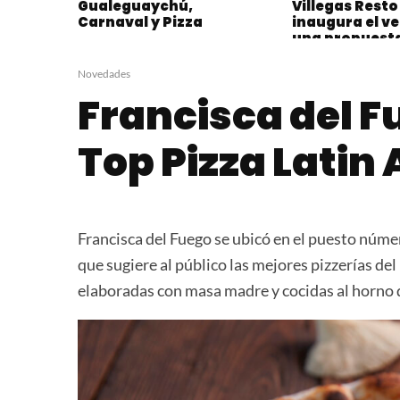
Gualeguaychú,
Villegas Resto 
Carnaval y Pizza
inaugura el v
una propuesta
su icónica ter
Puerto Mader
Novedades
Francisca del F
Top Pizza Latin
Francisca del Fuego se ubicó en el puesto númer
que sugiere al público las mejores pizzerías del
elaboradas con masa madre y cocidas al horno 