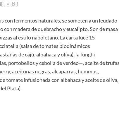
UBLICIDAD
UBLICIDAD
das con fermentos naturales, se someten a un leudado
arro con madera de quebracho y eucalipto. Son de masa
pizzas al estilo napoletano. La carta luce 15
cciatella (salsa de tomates biodinámicos
astañas de cajú, albahaca y oliva), la funghi
s, portobellos y cebolla de verdeo—, aceite de trufas
cherry, aceitunas negras, alcaparras, hummus,
a de tomate infusionada con albahaca y aceite de oliva,
el Plata).