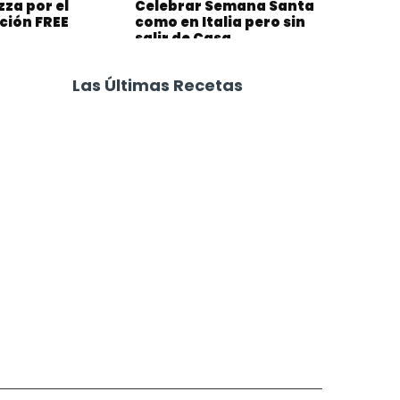
za por el
Celebrar Semana Santa
ción FREE
como en Italia pero sin
salir de Casa
Las Últimas Recetas
Focaccia 4 Quesos
Carne Desmechada
Calabaza al Horno con Queso
Salchichas Envueltas