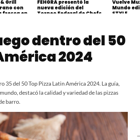
& Grill
FEHGRA presentó la
Vuelve Muz
erano con
nueva edición del
Mundo edi
 fresca en
Torneo Federal de Chefs
STYLE
raza de
2025/26 en la FIT
o
uego dentro del 50
 América 2024
o 35 del 50 Top Pizza Latin América 2024. La guía,
 mundo, destacó la calidad y variedad de las pizzas
de barro.