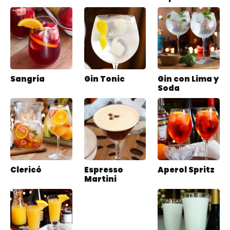
Sangría
Gin Tonic
Gin con Lima y
Soda
Clericó
Espresso
Aperol Spritz
Martini