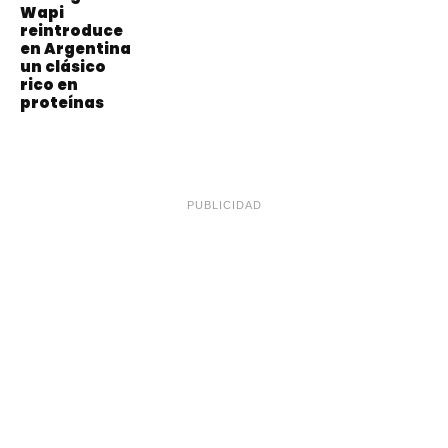
Wapi
reintroduce
en Argentina
un clásico
rico en
proteínas
PUBLICIDAD